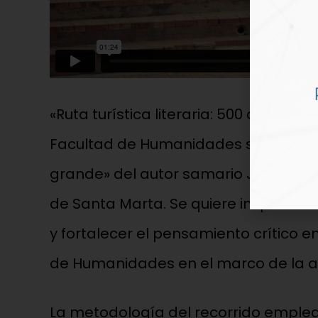
«Ruta turística literaria: 500 años de
Facultad de Humanidades se quiere abo
grande» del autor samario José Luis 
de Santa Marta. Se quiere inspirar el
y fortalecer el pensamiento crítico e
de Humanidades en el marco de la asi
La metodología del recorrido emple