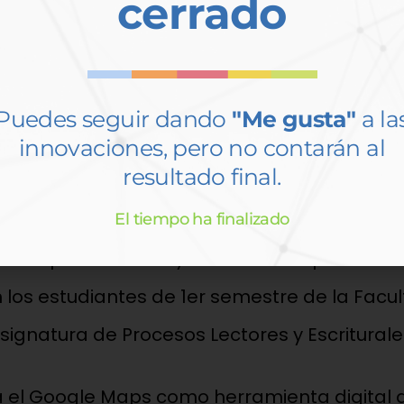
cerrado
Puedes seguir dando
"Me gusta"
a la
 Santa Marta». A través del Club de Lectura de
innovaciones, pero no contarán al
resultado final.
rdar el libro titulado «Fulgor de la calle
Díaz Granados que es un homenaje a la hist
El tiempo ha finalizado
 amor por la ciudad y el sentido de pertenen
n los estudiantes de 1er semestre de la Facu
gnatura de Procesos Lectores y Escriturale
a el Google Maps como herramienta digital 