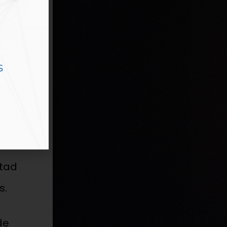
s
 la
oria
cia
ltad
s.
de