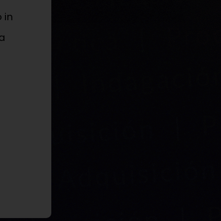
 in
ca