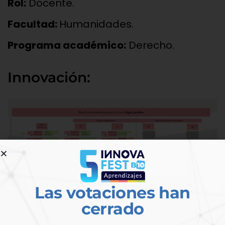
Rol:
Docente.
Facultad:
Humanidades.
Programa académico:
Derecho.
Innovación:
Las votaciones han
cerrado