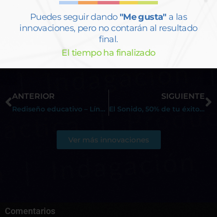
115
dieron "Me gusta"
Puedes seguir dando
"Me gusta"
a las
innovaciones, pero no contarán al resultado
final.
El tiempo ha finalizado
ANTERIOR
SIGUIENTE
Rediseño educativo – Línea de investigación del programa de ingeniería civil
El Sonido, 50% de tu éxito audiovisual
Ver más innovaciones
Comentarios