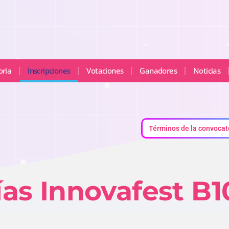
oria
Inscripciones
Votaciones
Ganadores
Noticias
Términos de la convocat
as Innovafest B1