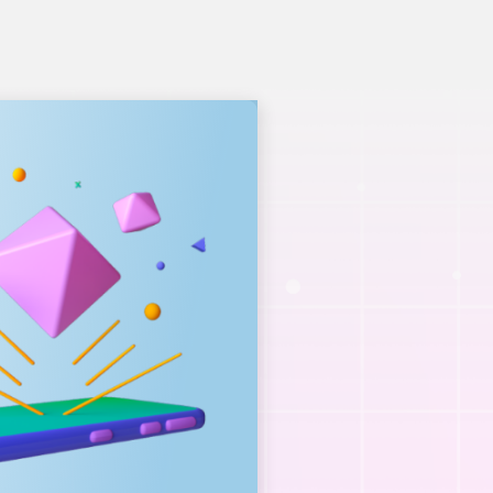
……………………