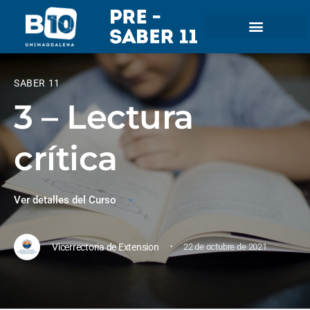
SABER 11
3 – Lectura
crítica
Ver detalles del Curso
·
Vicerrectoria de Extension
22 de octubre de 2021