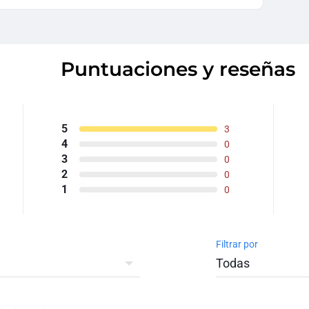
Puntuaciones y reseñas
5
3
4
0
3
0
2
0
1
0
Filtrar por