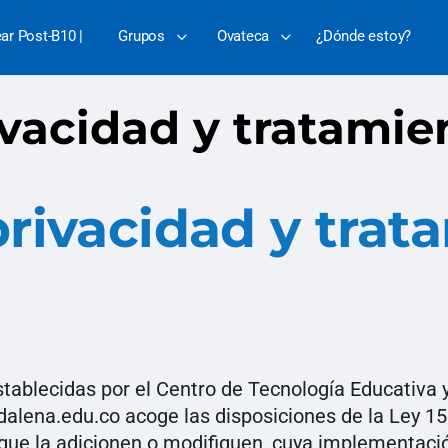
ear Post-B10 |
Grupos
Ovateca
¿Dónde estoy?
ivacidad y tratamie
privacidad y tra
establecidas por el Centro de Tecnología Educativa
alena.edu.co acoge las disposiciones de la Ley 15
ue la adicionen o modifiquen, cuya implementación