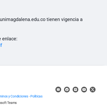
0.unimagdalena.edu.co tienen vigencia a
e enlace:
f
minos y Condiciones
-
Políticas
osoft Teams