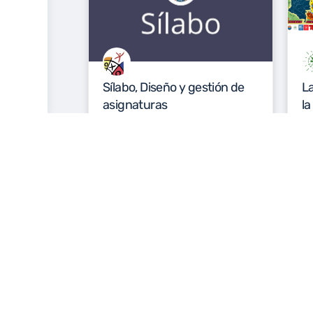
Sílabo, Diseño y gestión de
La
asignaturas
la
e
centro de tecnologia educativa y
Se
pedagogica
19 de febrero de 2021
En