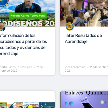
eformulación de los
Taller Resultados de
crodiseños a partir de los
Aprendizaje
sultados y evidencias de
prendizaje
berto Carlos Torres Peña
9 de
ViceAcademica
20 de septie
brero de 2022
2021