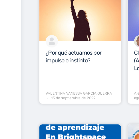
¿Por qué actuamos por
C
impulso o instinto?
(A
Lo
VALENTINA VANESSA GARCIA GUERRA
Al
15 de septiembre de 2022
ag