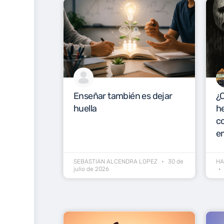
Enseñar también es dejar
¿C
huella
he
c
e
SEBASTIAN ALCENDRA LOPEZ
30 de
HA
julio de 2026