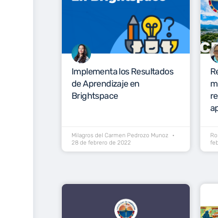
Implementa los Resultados
R
de Aprendizaje en
mi
Brightspace
re
a
Milagros del Carmen Pedrozo Munoz
Ro
28 de febrero de 2022
fe