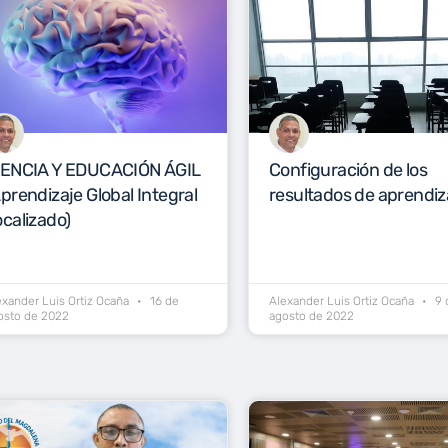
IENCIA Y EDUCACIÓN ÁGIL
Configuración de los
prendizaje Global Integral
resultados de aprendiz
calizado)
exander Luis Ortiz Ocaña
16 de
Alexander Luis Ortiz Ocaña
9 
osto de 2022
agosto de 2022