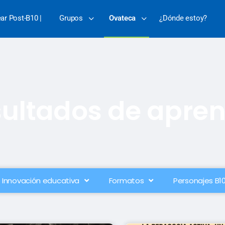
ear Post-B10 |
Grupos
Ovateca
¿Dónde estoy?
ultados de apren
Innovación educativa
Formatos
Personajes B1