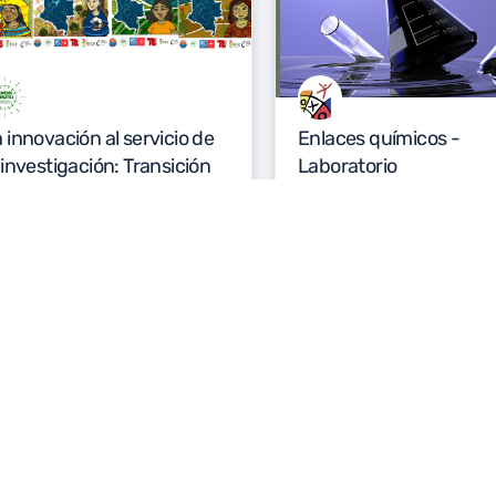
 innovación al servicio de
Enlaces químicos -
 investigación: Transición
Laboratorio
nergética
centro de tecnologia educativa y
millero de Investigación en Transición
pedagogica
29 de septiembr
ergética
4 de noviembre de 2020
2020