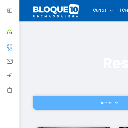
Cursos
| Cr
Res
Áreas