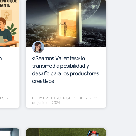
n
«Seamos Valientes» lo
l
transmedia posibilidad y
desafío para los productores
creativos
DES
LEIDY LIZETH RODRIGUEZ LOPEZ
21
de junio de 2024