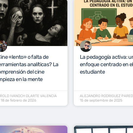
ine «lento» o falta de
La pedagogía activa: u
rramientas analíticas? La
enfoque centrado en e
omprensión del cine
estudiante
mpieza en la mente
ROLD IVANOCH OLARTE VALENCIA
ALEJANDRO RODRIGUEZ PARE
18 de febrero de 2026
15 de septiembre de 2025