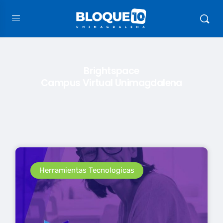
Brightspace
Campus Virtual Unimagdalena
Herramientas Tecnologicas