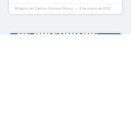
Milagros del Carmen Pedrozo Munoz
3 de marzo de 2022
Docentes
Implementa los Resultados de Aprendizaje
en Brightspace
Milagros del Carmen Pedrozo Munoz
28 de febrero de 2022