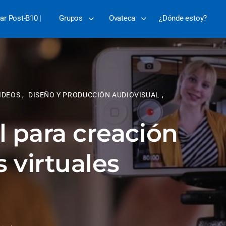
ear Post-B10 |
Grupos
Ovateca
¿Dónde estoy?
VIDEOS
,
DISEÑO Y PRODUCCIÓN AUDIOVISUAL
,
l para creación
 virtuales