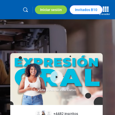
Iniciar sesión
Invitados B10
Elevador
Vista previa de este Curso
+4482
inscritos