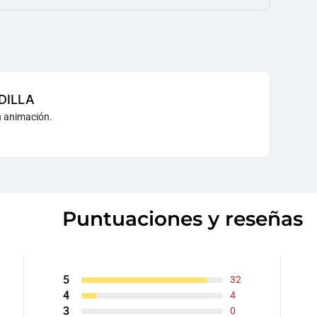
DILLA
n animación.
Puntuaciones y reseñas
5
32
4
4
3
0