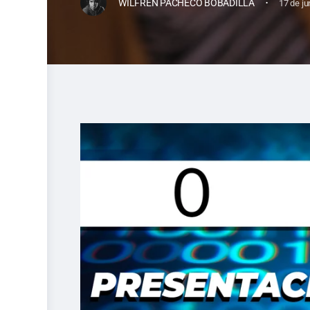
·
WILFREN PACHECO BOBADILLA
17 de ju