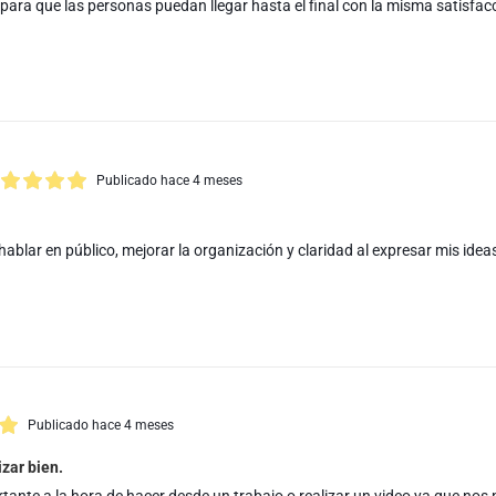
 para que las personas puedan llegar hasta el final con la misma satisfacc
Publicado hace 4 meses
ablar en público, mejorar la organización y claridad al expresar mis idea
Publicado hace 4 meses
zar bien.
ante a la hora de hacer desde un trabajo o realizar un video ya que nos 