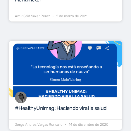
Amir Said Saker Perez
2 de marzo de 2021
#HealthyUnimag: Haciendo viral la salud
Jorge Andres Vargas Roncallo
14 de diciembre de 2020