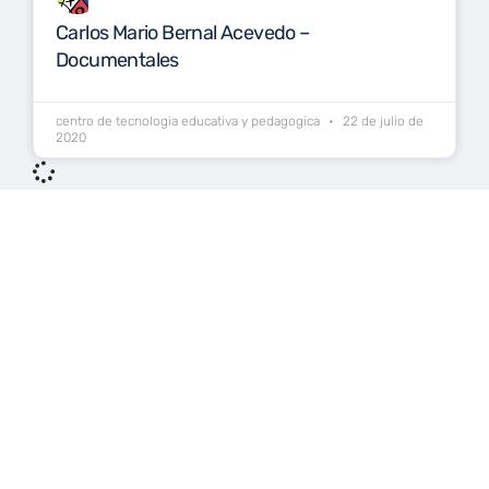
Carlos Mario Bernal Acevedo –
Documentales
centro de tecnologia educativa y pedagogica
22 de julio de
2020
No hay más OVA que mostrar.
Aprende, crea y conecta
La Universidad del Magdalena está sujeta a inspección y vigilancia
por el Ministerio de Educación Nacional.
© 2026 - Bloque 10
-