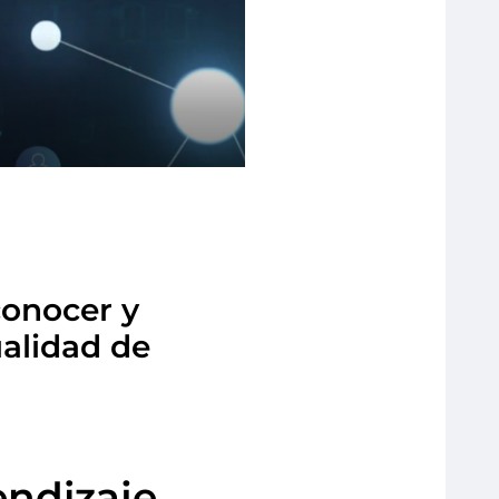
conocer y
ualidad de
endizaje