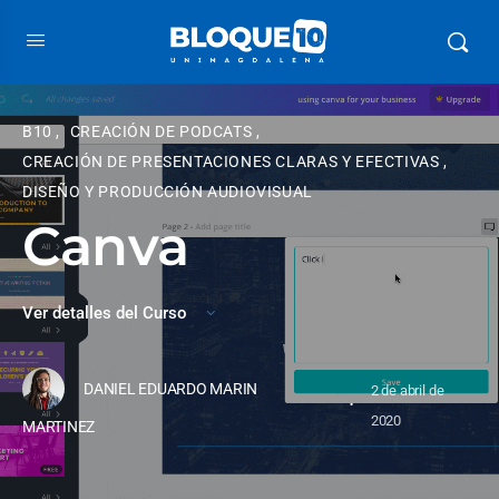
B10
,
CREACIÓN DE PODCATS
,
CREACIÓN DE PRESENTACIONES CLARAS Y EFECTIVAS
,
DISEÑO Y PRODUCCIÓN AUDIOVISUAL
Canva
Ver detalles del Curso
DANIEL EDUARDO MARIN
2 de abril de
·
2020
MARTINEZ