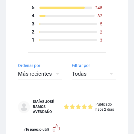
5
248
4
32
3
5
2
2
1
3
Ordenar por
Filtrar por
ISAÍAS JOSÉ
Publicado
RAMOS
hace 2 días
AVENDAÑO
¿Te pareció útil?