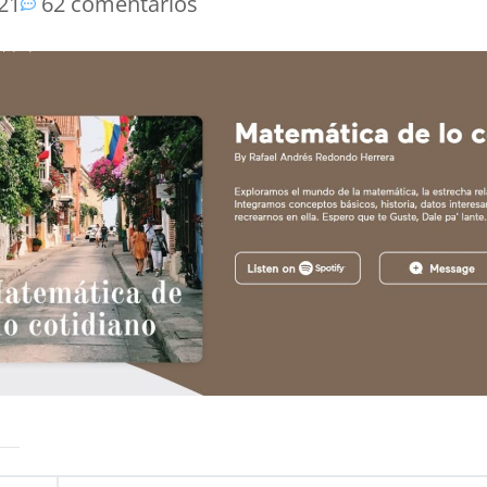
021
62 comentarios