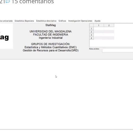
021
15 comentarios