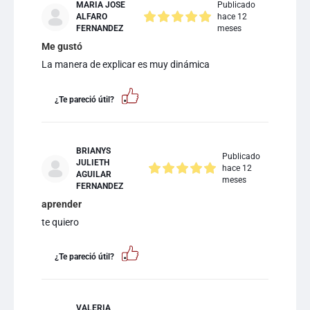
MARIA JOSE
Publicado
ALFARO
hace 12
FERNANDEZ
meses
Me gustó
La manera de explicar es muy dinámica
¿Te pareció útil?
BRIANYS
Publicado
JULIETH
hace 12
AGUILAR
meses
FERNANDEZ
aprender
te quiero
¿Te pareció útil?
VALERIA