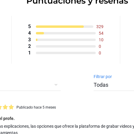
Puntuaciones y reseñas
5
329
4
54
3
10
2
0
1
0
Filtrar por
Publicado hace 5 meses
l profe.
s explicaciones, las opciones que ofrece la plataforma de grabar videos 
rramientas.