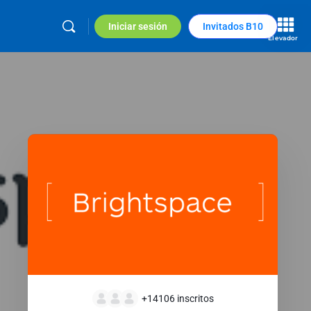
Iniciar sesión
Invitados B10
Elevador
+14106
inscritos