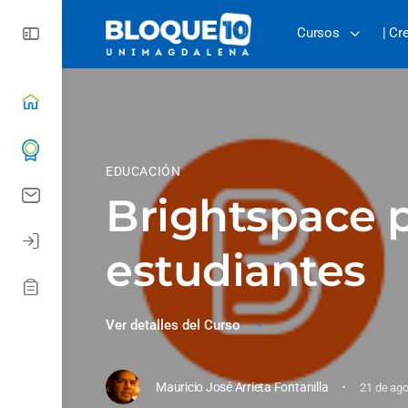
Cursos
| Cr
EDUCACIÓN
Brightspace 
estudiantes
Ver detalles del Curso
·
Mauricio José Arrieta Fontanilla
21 de ag