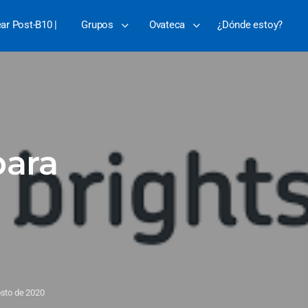
ear Post-B10 |
Grupos
Ovateca
¿Dónde estoy?
para
osto de 2020