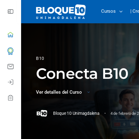
Cursos
| Cr
B10
Conecta B10
Ver detalles del Curso
·
Bloque 10 Unimagdalena
4 de febrero de 