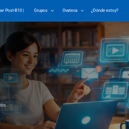
ear Post-B10 |
Grupos
Ovateca
¿Dónde estoy?
2026