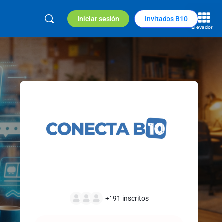
Iniciar sesión
Invitados B10
Elevador
+191
inscritos