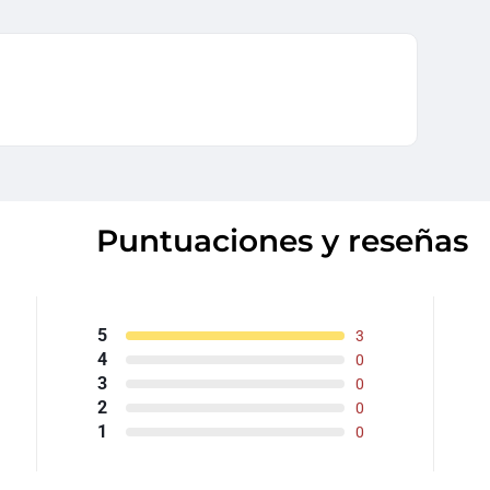
Puntuaciones y reseñas
5
3
4
0
3
0
2
0
1
0