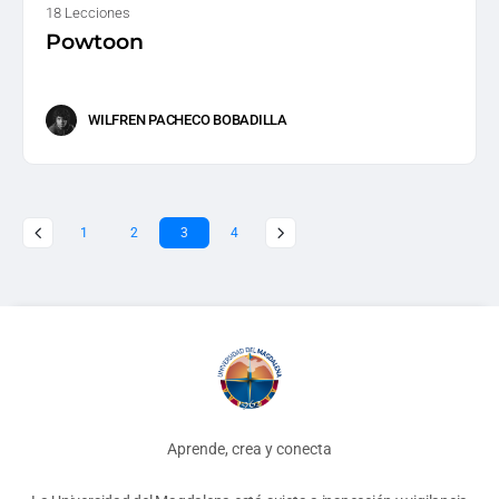
18 Lecciones
Powtoon
WILFREN PACHECO BOBADILLA
1
2
3
4
Aprende, crea y conecta