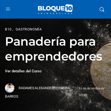
B10
,
GASTRONOMÍA
Panadería para
emprendedores
Ver detalles del Curso
RADAMES ALEXANDER FERREIRA
11 de diciembre de
·
2024
BARROS