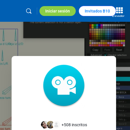
Iniciar sesión
Invitados B10
Elevador
+508
inscritos