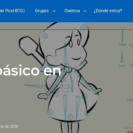
ear Post-B10 |
Grupos
Ovateca
¿Dónde estoy?
básico en
rzo de 2020