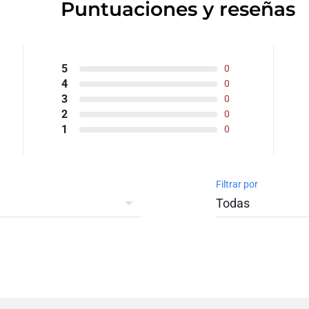
Puntuaciones y reseñas
5
0
4
0
3
0
2
0
1
0
Filtrar por