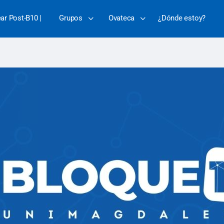
ear Post-B10 |
Grupos
Ovateca
¿Dónde estoy?