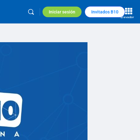
Iniciar sesión
Invitados B10
Elevador