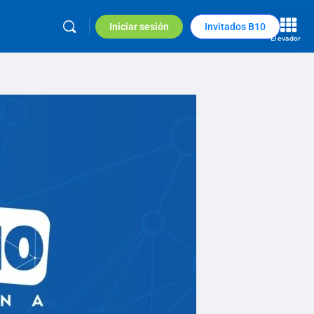
Iniciar sesión
Invitados B10
Elevador