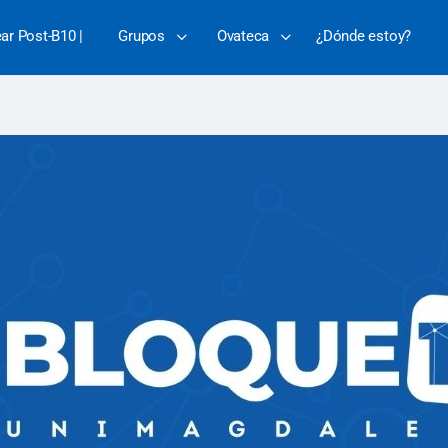
ear Post-B10 |
Grupos
Ovateca
¿Dónde estoy?