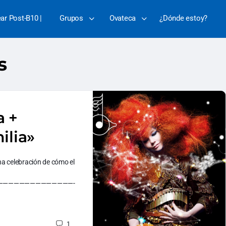
ear Post-B10 |
Grupos
Ovateca
¿Dónde estoy?
s
a +
ilia»
una celebración de cómo el
——————————————-
1