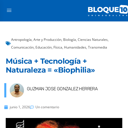
Antropología
,
Arte y Producción
,
Biología
,
Ciencias Naturales
,
Comunicación
,
Educación
,
Física
,
Humanidades
,
Transmedia
Música + Tecnología +
Naturaleza = «Biophilia»
GUZMAN JOSE GONZALEZ HERRERA
junio 1, 2026
Un comentario