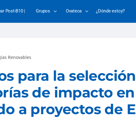
ear Post-B10 |
Grupos
Ovateca
¿Dónde estoy?
gías Renovables
ios para la selecció
rías de impacto e
do a proyectos de 