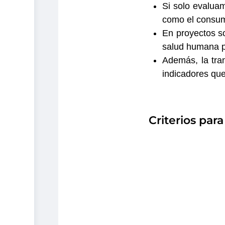
Si solo evalua
como el consum
En proyectos so
salud humana pu
Además, la tran
indicadores qu
Criterios par