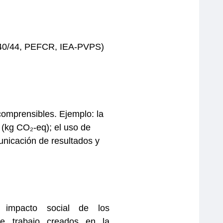
4040/44, PEFCR, IEA-PVPS)
 comprensibles.
Ejemplo: la
 (kg CO₂-eq); el uso de
municación de resultados y
 impacto social de los
e trabajo creados en la