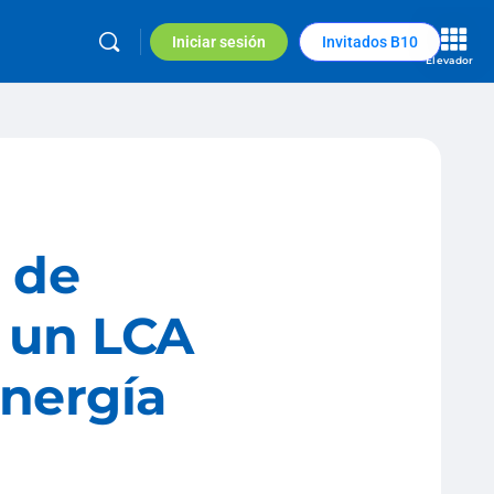
Iniciar sesión
Invitados B10
Elevador
n de
n un LCA
Energía