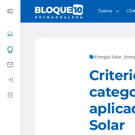
Cursos
| Cr
Energía Solar
,
Ener
Criter
catego
aplica
Solar