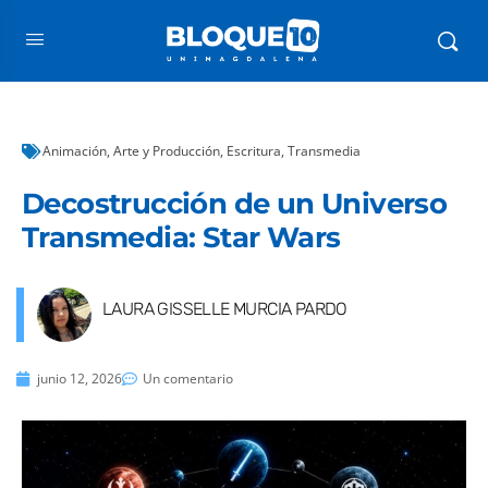
Animación
,
Arte y Producción
,
Escritura
,
Transmedia
Decostrucción de un Universo
Transmedia: Star Wars
LAURA GISSELLE MURCIA PARDO
junio 12, 2026
Un comentario