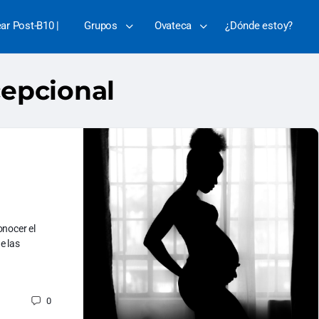
ear Post-B10 |
Grupos
Ovateca
¿Dónde estoy?
epcional
onocer el
e las
0