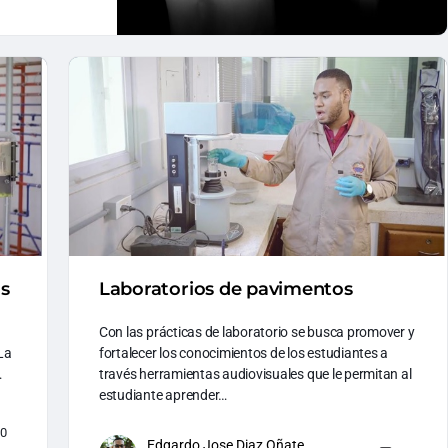
os
Laboratorios de pavimentos
Con las prácticas de laboratorio se busca promover y
La
fortalecer los conocimientos de los estudiantes a
…
través herramientas audiovisuales que le permitan al
estudiante aprender…
0
Edgardo Jose Diaz Oñate