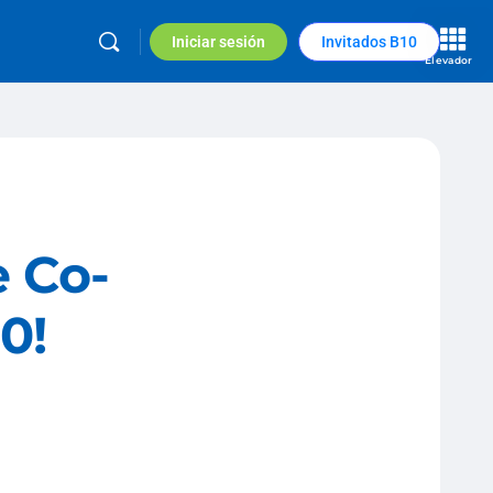
Iniciar sesión
Invitados B10
Elevador
e Co-
0!