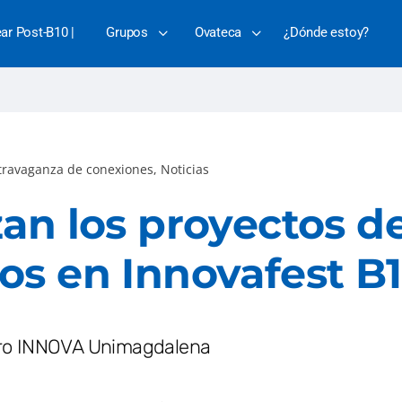
ear Post-B10 |
Grupos
Ovateca
¿Dónde estoy?
xtravaganza de conexiones
,
Noticias
an los proyectos d
s en Innovafest B1
ro INNOVA Unimagdalena