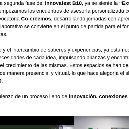
 la segunda fase del
Innovafest B10
, ya se siente la
“
Ex
 empezamos los encuentros de asesoría personalizada co
vocatoria
Co-creemos
, desarrollando jornadas con apren
laborativo se convierte en el punto de partida para el for
tas.
go y el intercambio de saberes y experiencias, ya estam
necesidades de cada idea, impulsando alianzas y encon
a el crecimiento de las mismas. Estos espacios se han de
de manera presencial y virtual, lo que hace alegoría el s
0
.
mienzo de un proceso lleno de
innovación, conexiones 