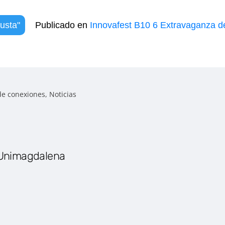
usta"
Publicado en
Innovafest B10 6 Extravaganza d
de conexiones
,
Noticias
Unimagdalena