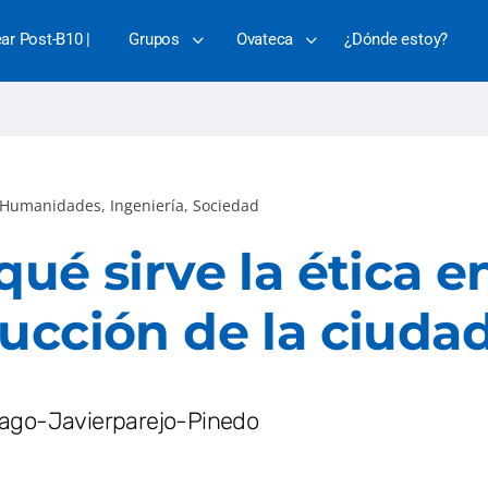
ear Post-B10 |
Grupos
Ovateca
¿Dónde estoy?
Humanidades
,
Ingeniería
,
Sociedad
qué sirve la ética en
ucción de la ciuda
iago-Javierparejo-Pinedo