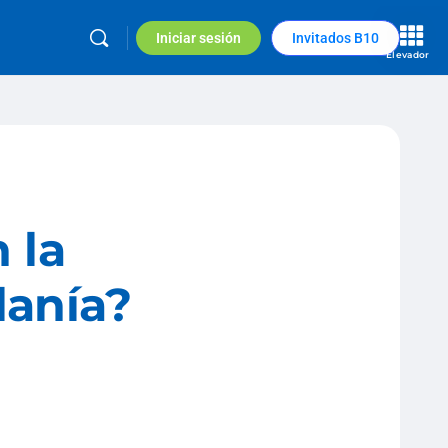
Iniciar sesión
Invitados B10
Elevador
 la
danía?