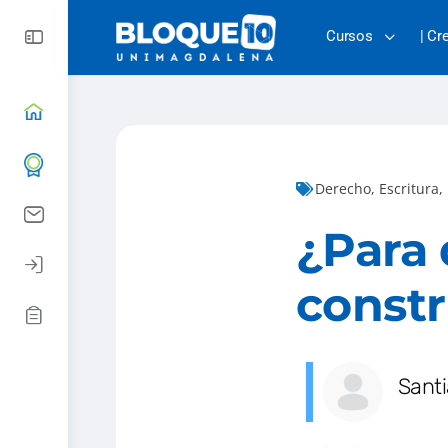
Cursos
| Cr
Derecho
,
Escritura
,
¿Para 
constr
Sant