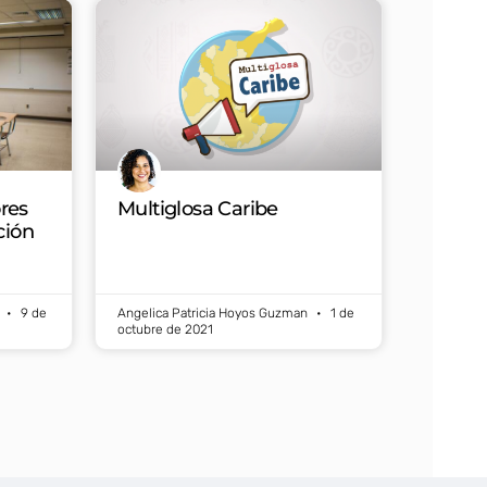
res
Multiglosa Caribe
ción
n
9 de
Angelica Patricia Hoyos Guzman
1 de
octubre de 2021