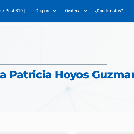
ear Post-B10 |
Grupos
Ovateca
¿Dónde estoy?
a Patricia Hoyos Guzma