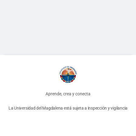
Aprende, crea y conecta
La Universidad del Magdalena está sujeta a inspección y vigilancia
por el Ministerio de Educación Nacional.
© 2026 - Bloque 10
-
Términos y Condiciones
-
Políticas
Unimagdalena
Biblioteca
AyRE