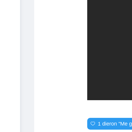
1
dieron "Me g