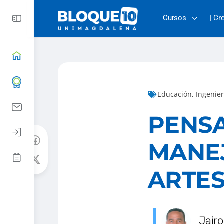
Cursos
| Cr
Educación
,
Ingenier
PENS
MANEJ
ARTE
Jairo