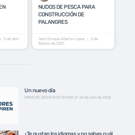
EN
NUDOS DE PESCA PARA
CONSTRUCCIÓN DE
PALANGRES
5 de abril
Jairo Enrique Altamar Lopez
5 de
febrero de 2021
Un nuevo día
OMAR DE JESUS RUIZ OCHOA
24 de julio de 2026
¿Te gustan los idiomas y no sabes cuál