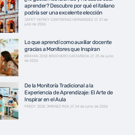
aprender? Descubre por qué el italiano
podría ser una excelente elección
JAFET YEFREY CONTRERAS HERNÁNDEZ
21 de
julio de 2026
Lo que aprendí como auxiliar docente
gracias a Monitores que Inspiran
BRAYAN JOSE BROCHERO CASTAÑEDA
25 de junio
de 2026
De la Monitoría Tradicional a la
Experiencia de Aprendizaje: El Arte de
Inspirar en el Aula
FREDY JOSE JIMENEZ ROA
24 de junio de 2026