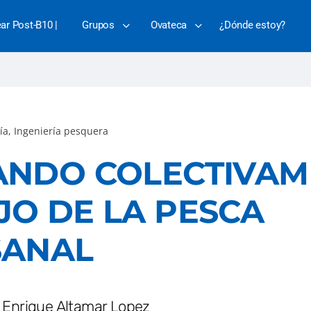
ear Post-B10 |
Grupos
Ovateca
¿Dónde estoy?
ía
,
Ingeniería pesquera
ANDO COLECTIVAM
O DE LA PESCA
SANAL
 Enrique Altamar Lopez