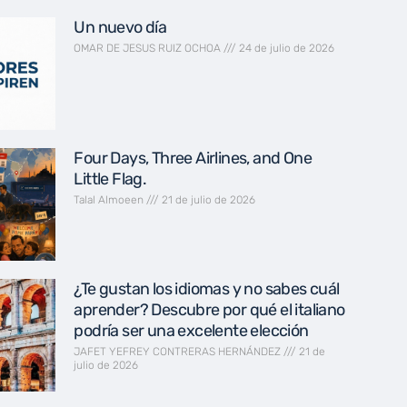
Un nuevo día
OMAR DE JESUS RUIZ OCHOA
24 de julio de 2026
Four Days, Three Airlines, and One
Little Flag.
Talal Almoeen
21 de julio de 2026
¿Te gustan los idiomas y no sabes cuál
aprender? Descubre por qué el italiano
podría ser una excelente elección
JAFET YEFREY CONTRERAS HERNÁNDEZ
21 de
julio de 2026