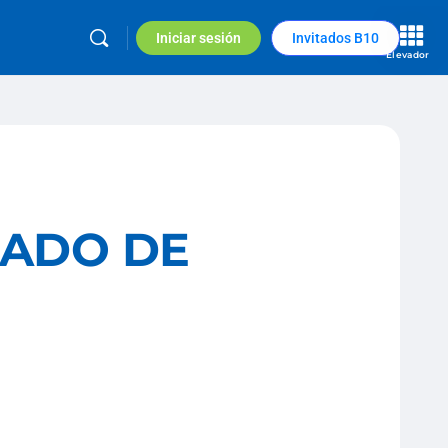
Iniciar sesión
Invitados B10
Elevador
SADO DE
E