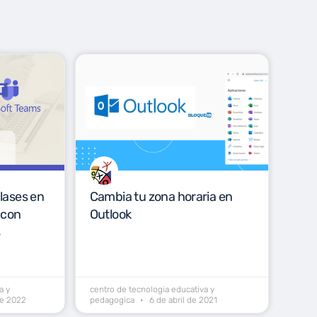
lases en
Cambia tu zona horaria en
 con
Outlook
s
a y
centro de tecnologia educativa y
de 2022
pedagogica
6 de abril de 2021