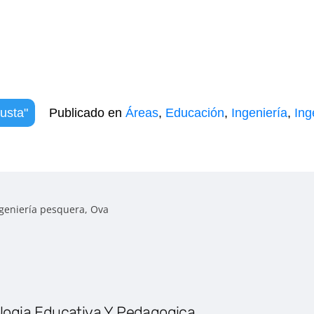
usta"
Publicado en
Áreas
,
Educación
,
Ingeniería
,
Ing
geniería pesquera
,
Ova
logia Educativa Y Pedagogica