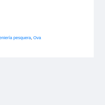
eniería pesquera
,
Ova