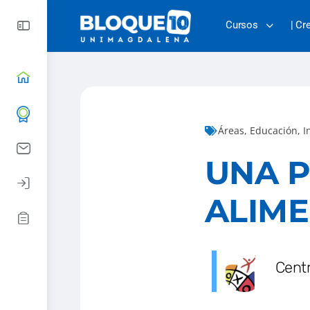
Cursos
| Cr
Áreas
,
Educación
,
I
UNA P
ALIME
Cent