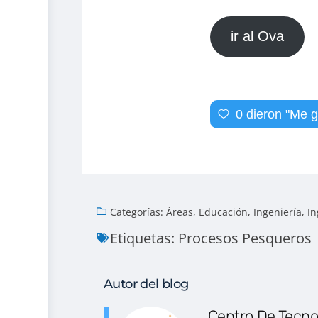
ir al Ova
0
dieron "Me g
Categorías:
Áreas
,
Educación
,
Ingeniería
,
In
Etiquetas:
Procesos Pesqueros
Autor del blog
Centro De Tecno