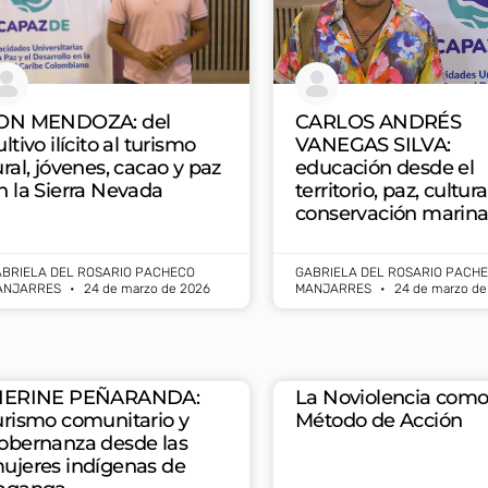
ON MENDOZA: del
CARLOS ANDRÉS
ultivo ilícito al turismo
VANEGAS SILVA:
ural, jóvenes, cacao y paz
educación desde el
n la Sierra Nevada
territorio, paz, cultura
conservación marin
BRIELA DEL ROSARIO PACHECO
GABRIELA DEL ROSARIO PACH
ANJARRES
24 de marzo de 2026
MANJARRES
24 de marzo de
IERINE PEÑARANDA:
La Noviolencia com
urismo comunitario y
Método de Acción
obernanza desde las
ujeres indígenas de