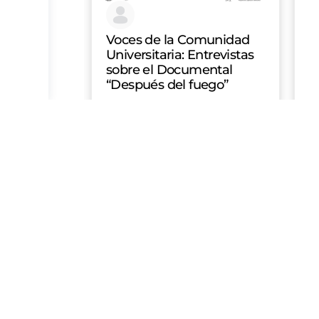
Voces de la Comunidad
Universitaria: Entrevistas
sobre el Documental
“Después del fuego”
GABRIELA DEL ROSARIO PACHECO
GA
MANJARRES
16 de enero de 2026
M
C
N
D
D