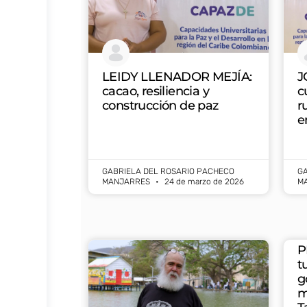
LEIDY LLENADOR MEJÍA:
J
cacao, resiliencia y
c
construcción de paz
r
e
GABRIELA DEL ROSARIO PACHECO
GA
MANJARRES
24 de marzo de 2026
M
P
t
g
m