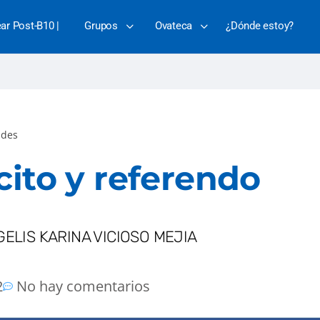
ear Post-B10 |
Grupos
Ovateca
¿Dónde estoy?
des
cito y referendo
ELIS KARINA VICIOSO MEJIA
2
No hay comentarios