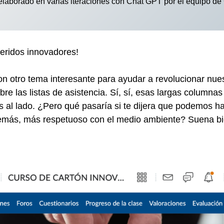
 elaborado en varias iteraciones con Chat GPT por el equipo
eridos innovadores!
on otro tema interesante para ayudar a revolucionar nues
bre las listas de asistencia. Sí, sí, esas largas columna
as al lado. ¿Pero qué pasaría si te dijera que podemos h
demás, más respetuoso con el medio ambiente? Suena bi