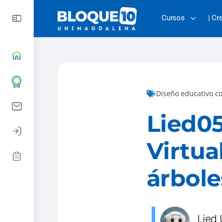
Cursos
| Cr
Diseño educativo c
Lied05
Virtua
árbole
Lied