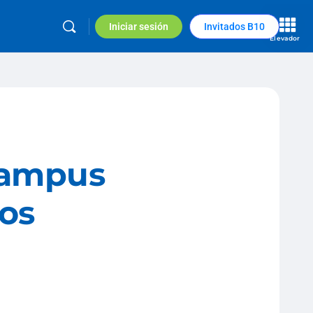
Iniciar sesión
Invitados B10
Elevador
 Campus
los