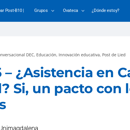
ear Post-B10 |
Grupos
Ovateca
¿Dónde estoy?
onversacional DEC
,
Educación
,
Innovación educativa
,
Post de Lied
 – ¿Asistencia en
l? Si, un pacto con 
s
 Unimagdalena