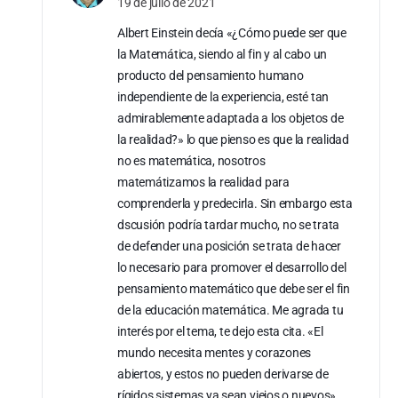
19 de julio de 2021
Albert Einstein decía «¿Cómo puede ser que
la Matemática, siendo al fin y al cabo un
producto del pensamiento humano
independiente de la experiencia, esté tan
admirablemente adaptada a los objetos de
la realidad?» lo que pienso es que la realidad
no es matemática, nosotros
matemátizamos la realidad para
comprenderla y predecirla. Sin embargo esta
dscusión podría tardar mucho, no se trata
de defender una posición se trata de hacer
lo necesario para promover el desarrollo del
pensamiento matemático que debe ser el fin
de la educación matemática. Me agrada tu
interés por el tema, te dejo esta cita. «El
mundo necesita mentes y corazones
abiertos, y estos no pueden derivarse de
rígidos sistemas ya sean viejos o nuevos»