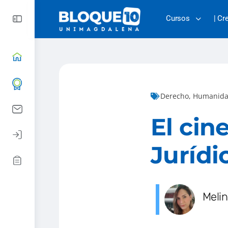
Cursos
| Cr
Derecho
,
Humanida
El cin
Juríd
Melin