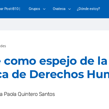
ear Post-B10 |
Grupos
Ovateca
¿Dónde estoy?
des
e como espejo de la
ica de Derechos H
a Paola Quintero Santos