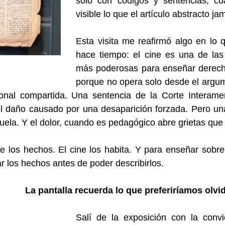
solo con códigos y sentencias, c
visible lo que el artículo abstracto j
Esta visita me reafirmó algo en l
hace tiempo: el cine es una de la
más poderosas para enseñar derec
porque no opera solo desde el argum
onal compartida. Una sentencia de la Corte Interame
 el daño causado por una desaparición forzada. Pero u
uela. Y el dolor, cuando es pedagógico abre grietas que
be los hechos. El cine los habita. Y para enseñar sob
r los hechos antes de poder describirlos.
La pantalla recuerda lo que preferiríamos olvi
Salí de la exposición con la conv