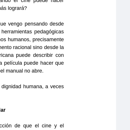
uando el cine puede hacer
amás logrará?
o que vengo pensando desde
s herramientas pedagógicas
hos humanos, precisamente
ento racional sino desde la
ricana puede describir con
na película puede hacer que
 el manual no abre.
re dignidad humana, a veces
dar
icción de que el cine y el