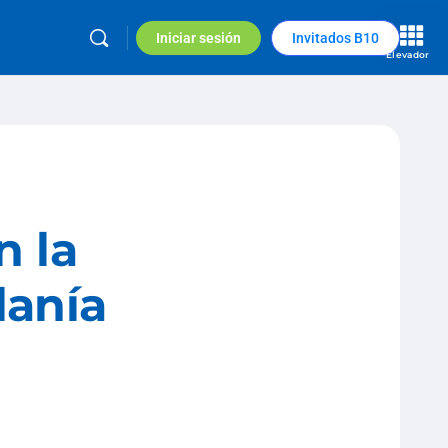
Iniciar sesión
Invitados B10
Elevador
n la
danía