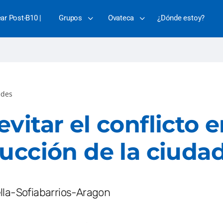
ear Post-B10 |
Grupos
Ovateca
¿Dónde estoy?
des
vitar el conflicto e
ucción de la ciuda
lla-Sofiabarrios-Aragon