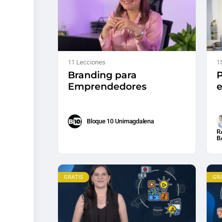
11 Lecciones
1
Branding para
P
Emprendedores
Bloque 10 Unimagdalena
R
B
GRATIS
GR