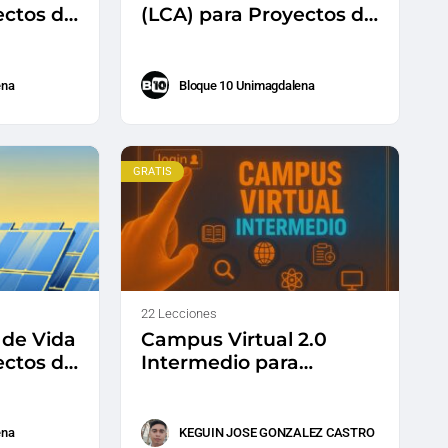
ectos de
(LCA) para Proyectos de
n
Energía Eólica en
ación
Colombia: Aplicación
práctica
ena
Bloque 10 Unimagdalena
GRATIS
22 Lecciones
o de Vida
Campus Virtual 2.0
ectos de
Intermedio para
n
docentes
ena
KEGUIN JOSE GONZALEZ CASTRO