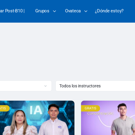
ear Post-B10 |
Grupos
Ovateca
¿Dónde estoy?
ATIS
GRATIS