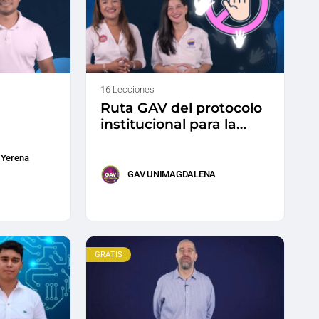
16 Lecciones
Ruta GAV del protocolo
institucional para la
prevención y atención
de casos de violencia
 Yerena
basada en género
GAV UNIMAGDALENA
GRATIS