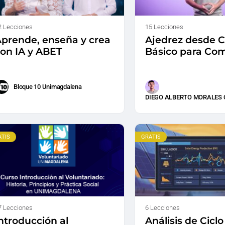
2 Lecciones
15 Lecciones
prende, enseña y crea
Ajedrez desde C
on IA y ABET
Básico para Co
Bloque 10 Unimagdalena
DIEGO ALBERTO MORALES 
ATIS
GRATIS
7 Lecciones
6 Lecciones
ntroducción al
Análisis de Cicl