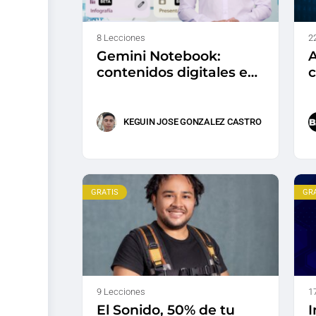
8 Lecciones
2
Gemini Notebook:
A
contenidos digitales en
c
un minuto
KEGUIN JOSE GONZALEZ CASTRO
GRATIS
GR
9 Lecciones
1
El Sonido, 50% de tu
I