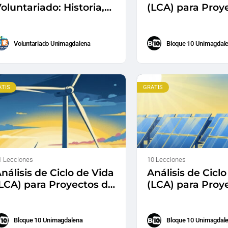
oluntariado: Historia,
(LCA) para Proy
rincipios y Práctica
Energía Solar e
ocial en
Colombia: Aplic
UNIMAGDALENA
práctica
Voluntariado Unimagdalena
Bloque 10 Unimagdal
ATIS
GRATIS
1 Lecciones
10 Lecciones
nálisis de Ciclo de Vida
Análisis de Cicl
LCA) para Proyectos de
(LCA) para Proy
nergía Eólica en
Energía Solar e
olombia:
Colombia:
Fundamentos
Fundamentos
Bloque 10 Unimagdalena
Bloque 10 Unimagdal