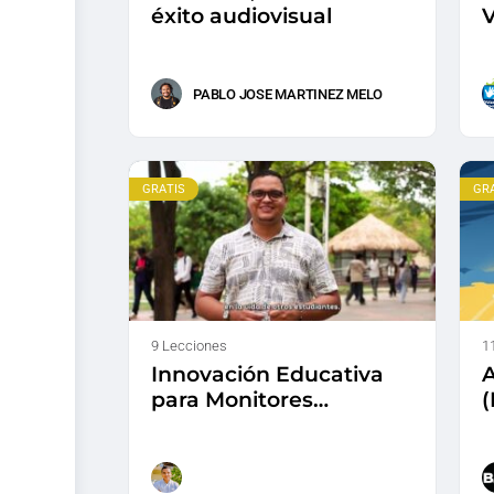
éxito audiovisual
V
P
S
PABLO JOSE MARTINEZ MELO
GRATIS
GR
9 Lecciones
1
Innovación Educativa
A
para Monitores
(
Académicos
E
C