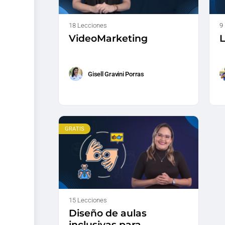
18 Lecciones
9
VideoMarketing
L
Gisell Gravini Porras
GRATIS
15 Lecciones
Diseño de aulas
inclusivas para