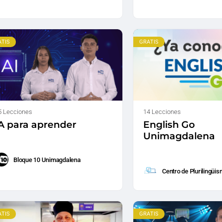
ATIS
GRATIS
5 Lecciones
14 Lecciones
A para aprender
English Go
Unimagdalena
Bloque 10 Unimagdalena
Centro de Plurilingüi
ATIS
GRATIS