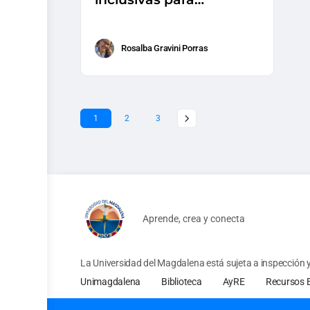
estudiantes con
discapacidad
Rosalba Gravini Porras
1
2
3
Aprende, crea y conecta
La Universidad del Magdalena está sujeta a inspección y 
Unimagdalena
Biblioteca
AyRE
Recursos 